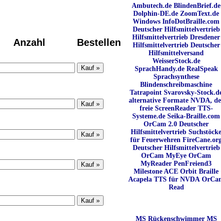
Ambutech.de
BlindenBrief.de
Dolphin-DE.de
ZoomText.de
Windows
InfoDotBraille.com
Deutscher Hilfsmittelvertrieb
Hilfsmittelvertrieb
Dresdener
Anzahl
Bestellen
Hilfsmittelvertrieb
Deutscher
Hilfsmittelversand
WeisserStock.de
SprachHandy.de
RealSpeak
Sprachsynthese
Blindenschreibmaschine
Tatrapoint
Svarovsky-Stock.d
alternative Formate
NVDA, de
freie ScreenReader
TTS-
Systeme.de
Seika-Braille.com
OrCam 2.0
Deutscher
Hilfsmittelvertrieb
Suchstöck
für Feuerwehren
FireCane.or
Deutscher Hilfsmittelvertrieb
OrCam MyEye
OrCam
MyReader
PenFreiend3
Milestone ACE
Orbit Braille
Acapela TTS für NVDA
OrCa
Read
MS Rückenschwimmer
MS