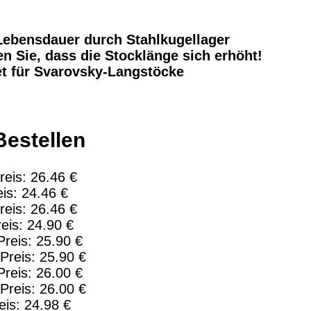
Bei dieser Versandart erhalten Sie per Email z.B. eine
Lizenzschlüssel und die Rechnung / Lieferschein. Sie 
keinen Datenträger
.
ebensdauer durch Stahlkugellager
n Sie, dass die Stocklänge sich erhöht!
ro
t für Svarovsky-Langstöcke
Bestellen
igentum der jeweiligen Firmen. Preisänderungen, Irrt
ieb Dresden,
eis: 26.46 €
is: 24.46 €
ng für Links hat das Landgericht Hamburg entschieden, 
eis: 26.46 €
ite ggf. mit zu verantworten hat. Dieses kann nur dadurc
is: 24.90 €
istanziert. Hiermit distanzieren wir uns ausdrücklich vo
reis: 25.90 €
uns diese Inhalte nicht zu eigen. Diese Erklärung gilt fü
reis: 25.90 €
ine-Streitbeilegung (OS) bereit. Die Plattform finden Si
reis: 26.00 €
e lautet:
info@weisserstock.de
.
reis: 26.00 €
Urheberrechte
Kontakt
Links
Katalog (PDF)
Sitemap
is: 24.98 €