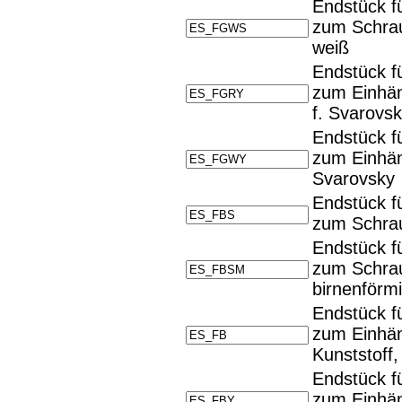
Endstück fü
zum Schra
weiß
Endstück fü
zum Einhän
f. Svarovs
Endstück fü
zum Einhän
Svarovsky
Endstück fü
zum Schra
Endstück fü
zum Schrau
birnenförm
Endstück fü
zum Einhän
Kunststoff
Endstück fü
zum Einhän