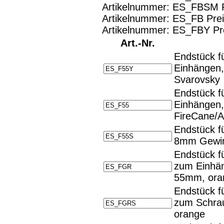
große Anzeige
Schließen
X
Artikelnummer: ES_FBSM P
Artikelnummer: ES_FB Prei
Diese Website nutzt Cookies, um bestmögliche Funktiona
Artikelnummer: ES_FBY Pre
This website uses cookies to provide the best possible fu
Art.-Nr.
Endstück fü
Ok, verstanden
Mehr Infos
Einhängen,
Svarovsky
Endstück fü
Einhängen,
FireCane/
Endstück fü
8mm Gewind
Endstück fü
zum Einhän
55mm, ora
Endstück fü
zum Schra
orange