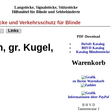
Langstöcke, Signalstöcke, Stützstöcke
Hilfsmittel für Blinde und Sehbehinderte
öcke und Verkehrsschutz für Blinde
t
Links
PDF-Download
, gr. Kugel,
fluSoft Katalog
BHVD Katalog
Katalog Blindenstöcke
Warenkorb
zu Ihrem Warenkorb
Informationen über
PayPal
B H V D
Tannenstrasse 2