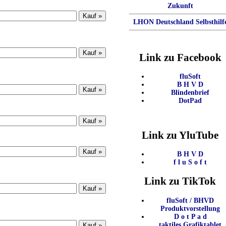
Zukunft
LHON Deutschland Selbsthilf
Link zu Facebook
fluSoft
B H V D
Blindenbrief
DotPad
Link zu YluTube
B H V D
f l u S o f t
Link zu TikTok
fluSoft / BHVD
Produktvorstellung
D o t P a d
taktiles Grafiktablet