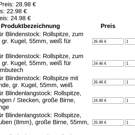
reis: 28.98 €
s: 22.98 €
lität bieten zu können.
is: 24.98 €
nctionality.
Produktbezeichnung
Preis
r Blindenstock: Rollspitze, zum
 gr. Kugel, 55mm, weiß für
r Blindenstock: Rollspitze, zum
 gr. Kugel, 55mm, weiß für
Ambutech
r Blindenstock: Rollspitze mit
e, gr. Kugel, 55mm, weiß
r Blindenlangstock: Rollspitze,
gen / Stecken, große Birne,
nge
r Blindenlangstock: Rollspitze,
uben (8mm), große Birne, 55mm,