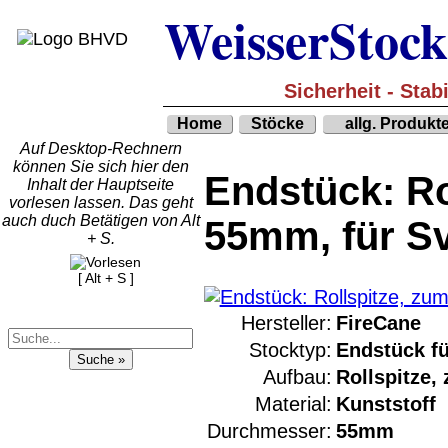
große Anzeige
Schließen
W
X
eisser
S
tock
Diese Website nutzt Cookies, um bestmögliche Funktiona
This website uses cookies to provide the best possible fu
Sicherheit - Stab
Ok, verstanden
Mehr Infos
Home
Stöcke
allg. Produkt
Auf Desktop-Rechnern
können Sie sich hier den
Endstück: Ro
Inhalt der Hauptseite
Versandkosten DHL Standar
vorlesen lassen. Das geht
bis 5kg
auch duch Betätigen von Alt
55mm, für S
+ S.
Deutschland Nachnahm
8.95 €
[ Alt + S ]
Deutschland Vorkasse:
6.95 €
Hersteller:
FireCane
Deutschland PayPal: 6.
Stocktyp:
Endstück fü
€
Aufbau:
Rollspitze,
EU (inkl. Schweiz)
QR Code:
Material:
Kunststoff
Vorkasse: 20.00 €
EU (inkl. Schweiz)
Durchmesser:
55mm
PayPal: 20.00 €