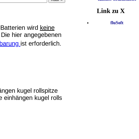
Link zu X
fluSoft
Batterien wird
keine
. Die hier angegebenen
inbarung
ist erforderlich.
hängen kugel
rollspitze
ze einhängen kugel
rolls