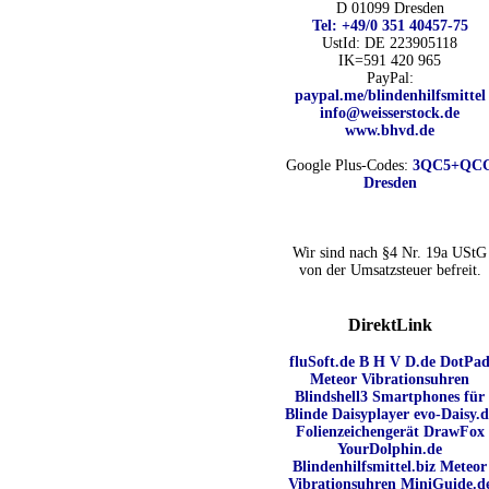
n
Präqualifizierungszertifikat
» 2021-
D 01099 Dresden
erhalten also
2026
Tel: +49/0 351 40457-75
UstId:
DE 223905118
Wir sind Ausbildungsbetrieb
IK=591 420 965
[ 34007 ]
[ 02.06.2026 21:29:34 ]
PayPal:
paypal.me/blindenhilfsmittel
info@weisserstock.de
www.bhvd.de
Google Plus-Codes:
3QC5+QC
Dresden
ümer und
Wir sind nach §4 Nr. 19a UStG
von der Umsatzsteuer befreit.
dass man durch
DirektLink
h verhindert
n allen Inhalten,
fluSoft.de
B H V D.de
DotPa
r alle auf
Meteor Vibrationsuhren
Blindshell3 Smartphones für
Blinde
Daisyplayer evo-Daisy.d
e unter
Folienzeichengerät DrawFox
YourDolphin.de
Blindenhilfsmittel.biz
Meteor
Vibrationsuhren
MiniGuide.d