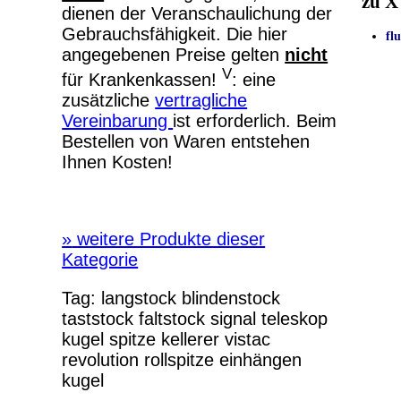
zu X
dienen der Veranschaulichung der
Gebrauchsfähigkeit. Die hier
fl
angegebenen Preise gelten
nicht
V
für Krankenkassen!
: eine
zusätzliche
vertragliche
Vereinbarung
ist erforderlich. Beim
Bestellen von Waren entstehen
Ihnen Kosten!
»
weitere Produkte dieser
Kategorie
Tag:
langstock
blindenstock
taststock
faltstock
signal
teleskop
kugel
spitze
kellerer
vistac
revolution
rollspitze einhängen
kugel