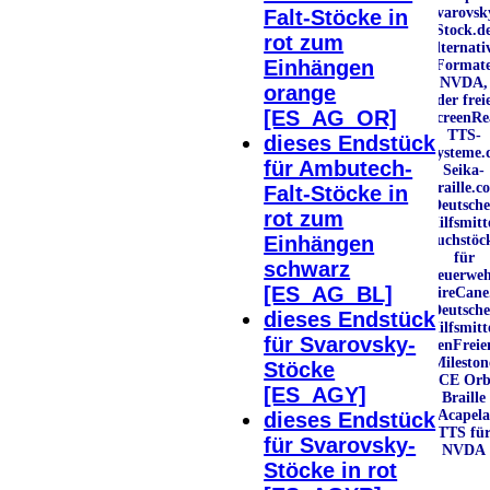
Svarovsk
Falt-Stöcke in
Stock.d
rot zum
alternati
Einhängen
Format
NVDA,
orange
der frei
[ES_AG_OR]
ScreenRe
TTS-
dieses Endstück
Systeme.
für Ambutech-
Seika-
Braille.c
Falt-Stöcke in
Deutsche
rot zum
Hilfsmitt
Einhängen
Suchstöc
für
schwarz
Feuerwe
[ES_AG_BL]
FireCane
Deutsche
dieses Endstück
Hilfsmitt
für Svarovsky-
PenFreie
Mileston
Stöcke
ACE
Orb
[ES_AGY]
Braille
Acapel
dieses Endstück
TTS fü
für Svarovsky-
NVDA
Stöcke in rot