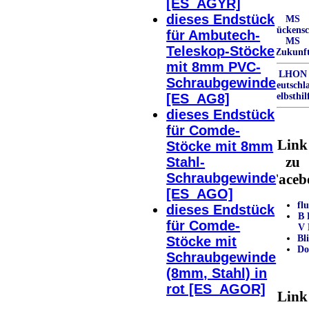
[ES_AGYR]
dieses Endstück
MS
Rückens
für Ambutech-
MS
Teleskop-Stöcke
Zukunf
mit 8mm PVC-
LHON
Schraubgewinde
Deutschl
[ES_AG8]
Selbsthil
dieses Endstück
für Comde-
Link
Stöcke mit 8mm
zu
Stahl-
Schraubgewinde
Faceb
[ES_AGO]
fl
dieses Endstück
B
für Comde-
V
Bl
Stöcke mit
Do
Schraubgewinde
(8mm, Stahl) in
rot [ES_AGOR]
Link