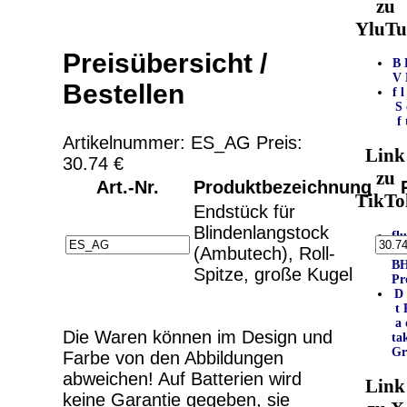
zu
YluTu
Preisübersicht /
B
V
Bestellen
f l
S 
f 
Artikelnummer: ES_AG Preis:
Link
30.74 €
zu
Art.-Nr.
Produktbezeichnung
TikTo
Endstück für
Blindenlangstock
fl
/
(Ambutech), Roll-
B
Spitze, große Kugel
Pr
D 
t 
a 
Die Waren können im Design und
tak
Gr
Farbe von den Abbildungen
abweichen! Auf Batterien wird
Link
keine
Garantie gegeben, sie